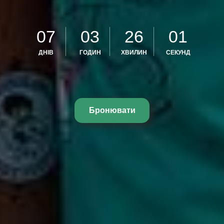
07
03
25
58
ДНІВ
ГОДИН
ХВИЛИН
СЕКУНД
Бронювати