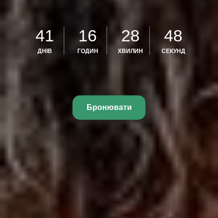
41
16
28
46
ДНІВ
ГОДИН
ХВИЛИН
СЕКУНД
Бронювати